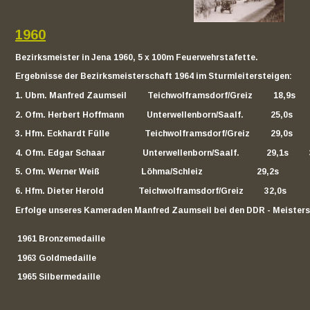
1960
Bezirksmeister in Jena 1960, 5 x 100m Feuerwehrstafette.
Ergebnisse der Bezirksmeisterschaft 1964 im Sturmleitersteigen:
1. Ubm. Manfred Zaumseil          Teichwolframsdorf/Greiz          18,9s       
2. Ofm. Herbert Hoffmann           Unterwellenborn/Saalf.             25,0s       
3. Hfm. Eckhardt Fülle                 Teichwolframsdorf/Greiz          29,0s       
4. Ofm. Edgar Schaar                  Unterwellenborn/Saalf.             29,1s        
5.
Ofm.
Werner
Weiß
Löhma/Schleiz
29,2s
6. Hfm. Dieter Herold    
         Teichwolframsdorf/Greiz          32,0s
Erfolge unseres Kameraden Manfred Zaumseil bei den DDR - Meisters
 1961
Bronzemedaille
 1963 Goldmedaille
 1965 Silbermedaille